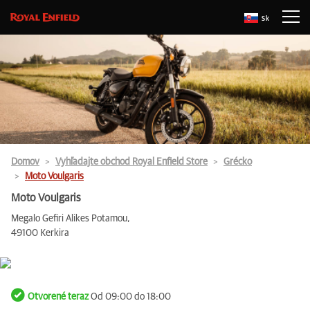
Sk
Domov
Vyhľadajte obchod Royal Enfield Store
Grécko
Moto Voulgaris
Moto Voulgaris
Megalo Gefiri Alikes Potamou,
49100 Kerkira
Otvorené teraz
Od 09:00 do 18:00