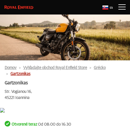
Sk
Domov
Vyhľadajte obchod Royal Enfield Store
Grécko
Gartzonikas
Gartzonikas
Str. Vogianou 16,
45221 Ioannina
Otvorené teraz
Od 08:00 do 16:30