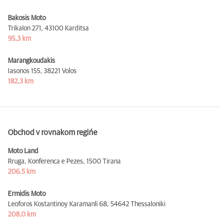
Bakosis Moto
Trikalon 271,
43100 Karditsa
95,3 km
Marangkoudakis
Iasonos 155,
38221 Volos
182,3 km
Obchod v rovnakom regińe
Moto Land
Rruga, Konferenca e Pezes,
1500 Tirana
206,5 km
Ermidis Moto
Leoforos Kostantinoy Karamanli 68,
54642 Thessaloniki
208,0 km