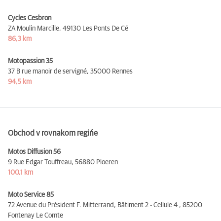
Cycles Cesbron
ZA Moulin Marcille,
49130 Les Ponts De Cé
86,3 km
Motopassion 35
37 B rue manoir de servigné,
35000 Rennes
94,5 km
Obchod v rovnakom regińe
Motos Diffusion 56
9 Rue Edgar Touffreau,
56880 Ploeren
100,1 km
Moto Service 85
72 Avenue du Président F. Mitterrand, Bâtiment 2 - Cellule 4 ,
85200
Fontenay Le Comte