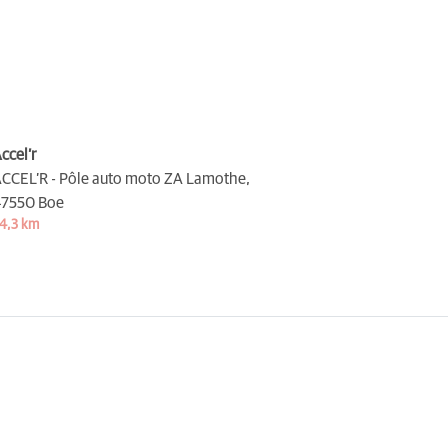
ccel’r
CCEL’R - Pôle auto moto ZA Lamothe,
7550 Boe
4,3 km