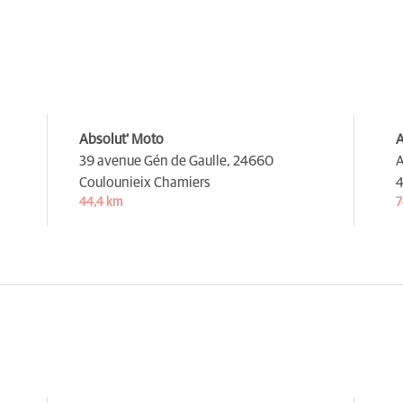
Absolut' Moto
A
39 avenue Gén de Gaulle,
24660
A
Coulounieix Chamiers
4
44,4 km
7