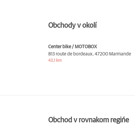
Obchody v okolí
Center bike / MOTOBOX
813 route de bordeaux,
47200 Marmande
43,1 km
Obchod v rovnakom regińe