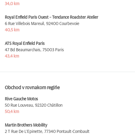
34,0 km
Royal Enfield Paris Ouest – Tendance Roadster Atelier
6 Rue Villebois Mareuil,
92400 Courbevoie
40,5 km
ATS Royal Enfield Paris
47 Bd Beaumarchais,
75003 Paris
43,4 km
Obchod v rovnakom regińe
Rive Gauche Motos
50 Rue Louveau,
92320 Châtillon
50,4 km
Martin Brothers Mobility
2 T Rue De L’Epinette,
77340 Pontault-Combault