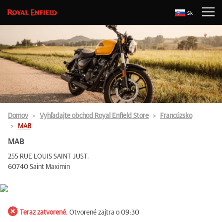
Sk
Domov
Vyhľadajte obchod Royal Enfield Store
Francúzsko
MAB
MAB
255 RUE LOUIS SAINT JUST,
60740 Saint Maximin
Teraz zatvorené.
Otvorené zajtra o 09:30