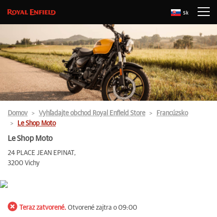
Sk
Domov
Vyhľadajte obchod Royal Enfield Store
Francúzsko
Le Shop Moto
Le Shop Moto
24 PLACE JEAN EPINAT,
3200 Vichy
Teraz zatvorené.
Otvorené zajtra o 09:00