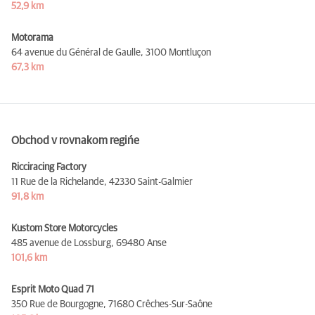
52,9 km
Motorama
64 avenue du Général de Gaulle,
3100 Montluçon
67,3 km
Obchod v rovnakom regińe
Ricciracing Factory
11 Rue de la Richelande,
42330 Saint-Galmier
91,8 km
Kustom Store Motorcycles
485 avenue de Lossburg,
69480 Anse
101,6 km
Esprit Moto Quad 71
350 Rue de Bourgogne,
71680 Crêches-Sur-Saône