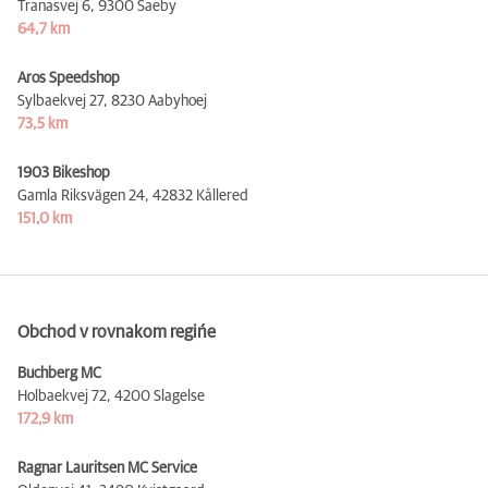
Tranasvej 6,
9300 Saeby
64,7 km
Aros Speedshop
Sylbaekvej 27,
8230 Aabyhoej
73,5 km
1903 Bikeshop
Gamla Riksvägen 24,
42832 Kållered
151,0 km
Obchod v rovnakom regińe
Buchberg MC
Holbaekvej 72,
4200 Slagelse
172,9 km
Ragnar Lauritsen MC Service