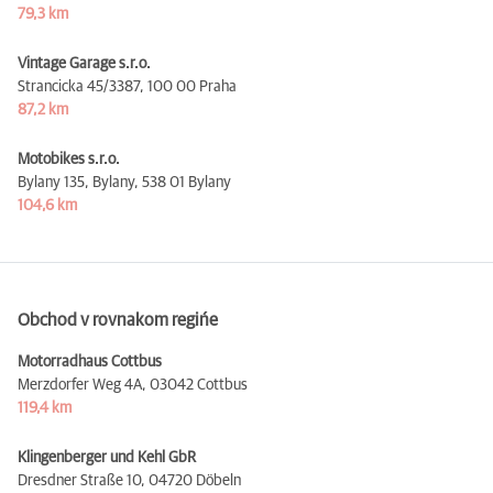
79,3 km
Vintage Garage s.r.o.
Strancicka 45/3387,
100 00 Praha
87,2 km
Motobikes s.r.o.
Bylany 135, Bylany,
538 01 Bylany
104,6 km
Obchod v rovnakom regińe
Motorradhaus Cottbus
Merzdorfer Weg 4A,
03042 Cottbus
119,4 km
Klingenberger und Kehl GbR
Dresdner Straße 10,
04720 Döbeln