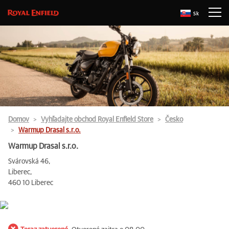
Sk
Domov
Vyhľadajte obchod Royal Enfield Store
Česko
Warmup Drasal s.r.o.
Warmup Drasal s.r.o.
Svárovská 46,
Liberec,
460 10 Liberec