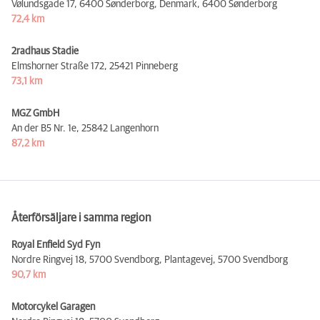
Vølundsgade 17, 6400 Sønderborg, Denmark,
6400 Sønderborg
72,4 km
2radhaus Stadie
Elmshorner Straße 172,
25421 Pinneberg
73,1 km
MGZ GmbH
An der B5 Nr. 1e,
25842 Langenhorn
87,2 km
Återförsäljare i samma region
Royal Enfield Syd Fyn
Nordre Ringvej 18, 5700 Svendborg, Plantagevej,
5700 Svendborg
90,7 km
Motorcykel Garagen