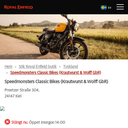
Sv
Hem
Sök Royal Enfield butik
Tyskland
Speedmonsters Classic Bikes (Krautwurst & Wolff GbR)
Speedmonsters Classic Bikes (Krautwurst & Wolff GbR)
Preetzer Straße 304,
24147 Kiel
Stängt nu.
Öppet imorgon 14:00