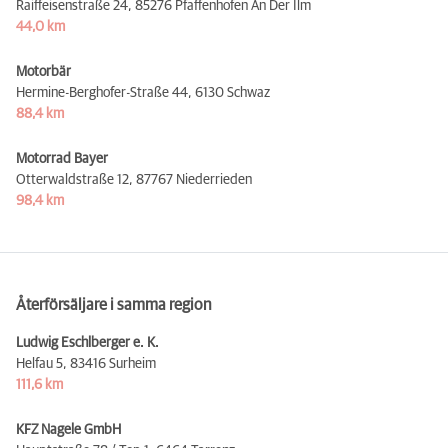
Raiffeisenstraße 24,
85276 Pfaffenhofen An Der Ilm
44,0 km
Motorbär
Hermine-Berghofer-Straße 44,
6130 Schwaz
88,4 km
Motorrad Bayer
Otterwaldstraße 12,
87767 Niederrieden
98,4 km
Återförsäljare i samma region
Ludwig Eschlberger e. K.
Helfau 5,
83416 Surheim
111,6 km
KFZ Nagele GmbH