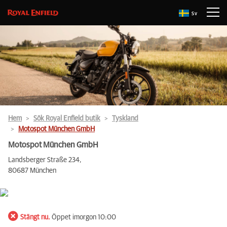
Sv
Hem
Sök Royal Enfield butik
Tyskland
Motospot München GmbH
Motospot München GmbH
Landsberger Straße 234,
80687 München
Stängt nu.
Öppet imorgon 10:00