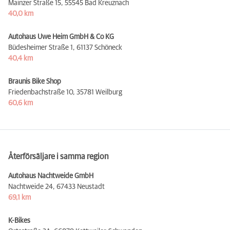
Mainzer Straße 15,
55545 Bad Kreuznach
40,0 km
Autohaus Uwe Heim GmbH & Co KG
Büdesheimer Straße 1,
61137 Schöneck
40,4 km
Braunis Bike Shop
Friedenbachstraße 10,
35781 Weilburg
60,6 km
Återförsäljare i samma region
Autohaus Nachtweide GmbH
Nachtweide 24,
67433 Neustadt
69,1 km
K-Bikes