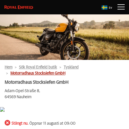
Sv
Hem
Sök Royal Enfield butik
Tyskland
Motorradhaus Stocksiefen GmbH
Motorradhaus Stocksiefen GmbH
Adam-Opel-Straße 8,
64569 Nauheim
Stängt nu.
Öppnar 11 augusti at 09:00