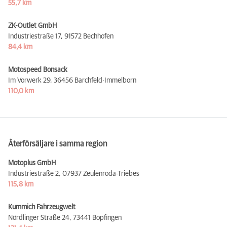
55,7 km
ZK-Outlet GmbH
Industriestraße 17,
91572 Bechhofen
84,4 km
Motospeed Bonsack
Im Vorwerk 29,
36456 Barchfeld-Immelborn
110,0 km
Återförsäljare i samma region
Motoplus GmbH
Industriestraße 2,
07937 Zeulenroda-Triebes
115,8 km
Kummich Fahrzeugwelt
Nördlinger Straße 24,
73441 Bopfingen