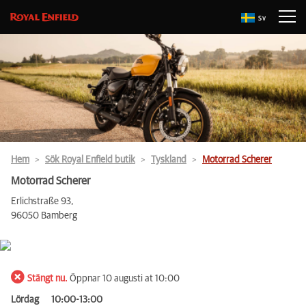
Sv
Hem
Sök Royal Enfield butik
Tyskland
Motorrad Scherer
Motorrad Scherer
Erlichstraße 93,
96050 Bamberg
Stängt nu.
Öppnar 10 augusti at 10:00
Lördag
10:00-13:00