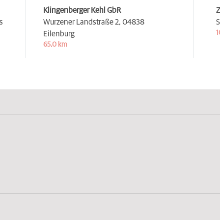
Klingenberger Kehl GbR
Z
s
Wurzener Landstraße 2,
04838
S
1
Eilenburg
65,0 km