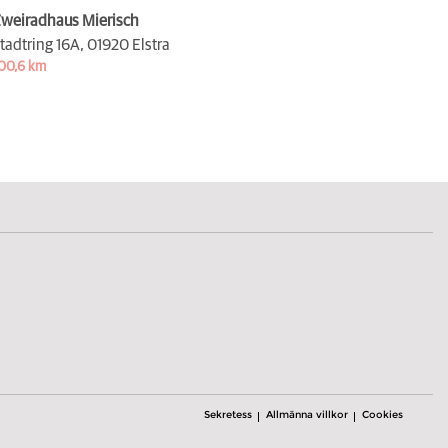
weiradhaus Mierisch
tadtring 16A,
01920 Elstra
00,6 km
Sekretess
Allmänna villkor
Cookies