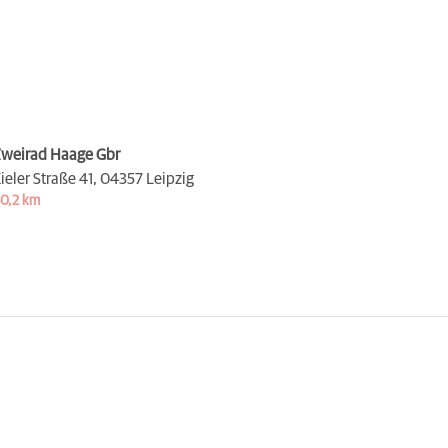
weirad Haage Gbr
ieler Straße 41,
04357 Leipzig
0,2 km