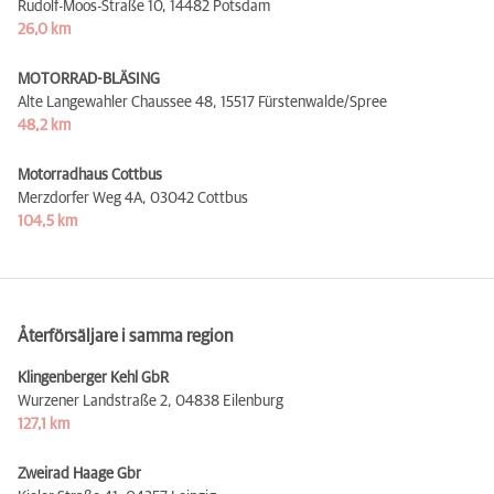
Rudolf-Moos-Straße 10,
14482 Potsdam
26,0 km
MOTORRAD-BLÄSING
Alte Langewahler Chaussee 48,
15517 Fürstenwalde/Spree
48,2 km
Motorradhaus Cottbus
Merzdorfer Weg 4A,
03042 Cottbus
104,5 km
Återförsäljare i samma region
Klingenberger Kehl GbR
Wurzener Landstraße 2,
04838 Eilenburg
127,1 km
Zweirad Haage Gbr