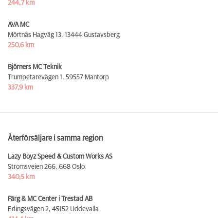
244,7 km
AVA MC
Mörtnäs Hagväg 13,
13444 Gustavsberg
250,6 km
Björners MC Teknik
Trumpetarevägen 1,
59557 Mantorp
337,9 km
Återförsäljare i samma region
Lazy Boyz Speed & Custom Works AS
Stromsveien 266,
668 Oslo
340,5 km
Färg & MC Center i Trestad AB
Edingsvägen 2,
45152 Uddevalla