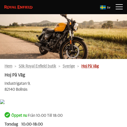
Sv
Hem
Sök Royal Enfield butik
Sverige
Hoj På Väg
Hoj På Väg
Industrigatan 9,
82140 Bollnäs
Öppet nu
Från 10:00 Till 18:00
Torsdag
10:00-18:00