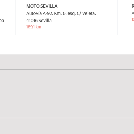
MOTO SEVILLA
R
Autovía A-92, Km. 6, esq. C/ Veleta,
A
1
oa
41016 Sevilla
189,1 km