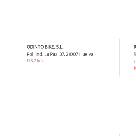
ODINTO BIKE, S.L.
R
Pol. Ind. La Paz, 37,
21007 Huelva
R
178,2 km
L
1