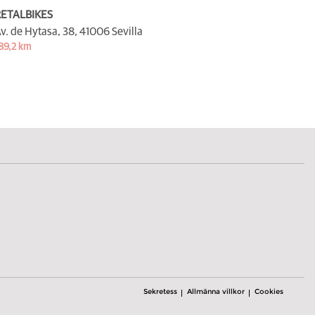
ETALBIKES
v. de Hytasa, 38,
41006 Sevilla
89,2 km
Sekretess
Allmänna villkor
Cookies