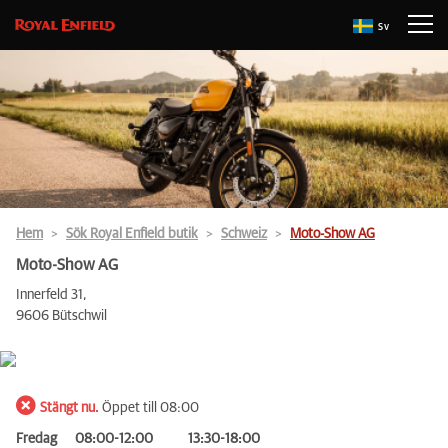
Sv
Hem
Sök Royal Enfield butik
Schweiz
Moto-Show AG
Moto-Show AG
Innerfeld 31,
9606 Bütschwil
Stängt nu.
Öppet till 08:00
Fredag
08:00-12:00
13:30-18:00