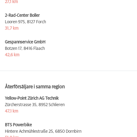
27,1 km
2-Rad-Center Boller
Looren 975,
8127 Forch
31,7 km
Gespannservice GmbH
Botzen 17,
8416 Flaach
42,6 km
Återförsäljare i samma region
Yellow-Point Zürich AG Technik
Zürcherstrasse 35,
8952 Schlieren
47,1 km
BTS Powerbike
Hintere Achmühlestraße 25,
6850 Dornbirn