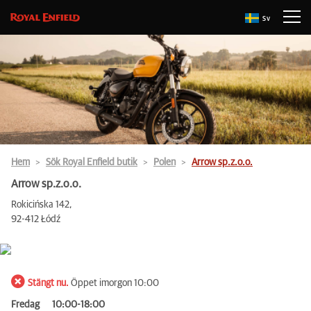
Sv
Hem
Sök Royal Enfield butik
Polen
Arrow sp.z.o.o.
Arrow sp.z.o.o.
Rokicińska 142,
92-412 Łódź
Stängt nu.
Öppet imorgon 10:00
Fredag
10:00-18:00