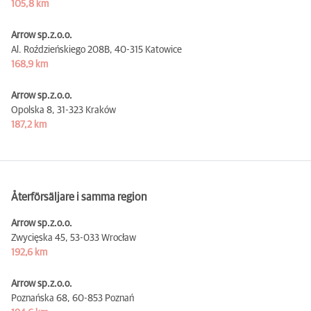
105,8 km
Arrow sp.z.o.o.
Al. Roździeńskiego 208B,
40-315 Katowice
168,9 km
Arrow sp.z.o.o.
Opolska 8,
31-323 Kraków
187,2 km
Återförsäljare i samma region
Arrow sp.z.o.o.
Zwycięska 45,
53-033 Wrocław
192,6 km
Arrow sp.z.o.o.
Poznańska 68,
60-853 Poznań