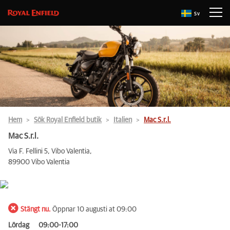
Sv
Hem
Sök Royal Enfield butik
Italien
Mac S.r.l.
Mac S.r.l.
Via F. Fellini 5, Vibo Valentia,
89900 Vibo Valentia
Stängt nu.
Öppnar 10 augusti at 09:00
Lördag
09:00-17:00