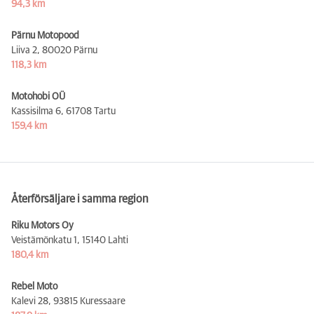
94,3 km
Pärnu Motopood
Liiva 2,
80020 Pärnu
118,3 km
Motohobi OÜ
Kassisilma 6,
61708 Tartu
159,4 km
Återförsäljare i samma region
Riku Motors Oy
Veistämönkatu 1,
15140 Lahti
180,4 km
Rebel Moto
Kalevi 28,
93815 Kuressaare