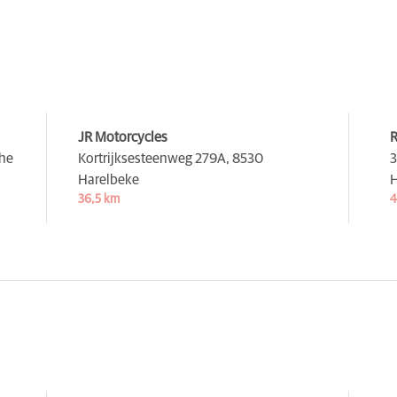
JR Motorcycles
R
he
Kortrijksesteenweg 279A,
8530
3
Harelbeke
H
36,5 km
4