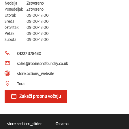
Nedelja
Zatvoreno
Ponedeljak
Zatvoreno
Utorak
09:00-17:00
Sreda
09:00-17:00
četvrtak
09:00-17:00
Petak
09:00-17:00
Subota
09:00-17:00
01227 378430
sales@robinsonsfoundry.co.uk
store.actions__website
Tura
Zakaži probnu vožnju
store.sections__slider
O nama