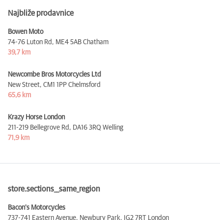
Najbliže prodavnice
Bowen Moto
74-76 Luton Rd,
ME4 5AB Chatham
39,7 km
Newcombe Bros Motorcycles Ltd
New Street,
CM1 1PP Chelmsford
65,6 km
Krazy Horse London
211-219 Bellegrove Rd,
DA16 3RQ Welling
71,9 km
store.sections__same_region
Bacon's Motorcycles
737-741 Eastern Avenue, Newbury Park,
IG2 7RT London