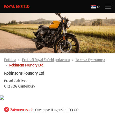
Sr
Početna
Pretraži Royal Enfield prdavnicu
Велика Британија
Robinsons Foundry Ltd
Robinsons Foundry Ltd
Broad Oak Road,
CT2 7QG Canterbury
Zatvoreno sada.
Otvara se 11 avgust at 09:00