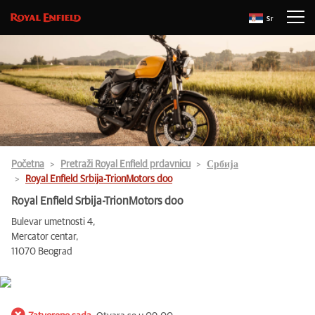
Sr
Početna
Pretraži Royal Enfield prdavnicu
Србија
Royal Enfield Srbija-TrionMotors doo
Royal Enfield Srbija-TrionMotors doo
Bulevar umetnosti 4,
Mercator centar,
11070 Beograd