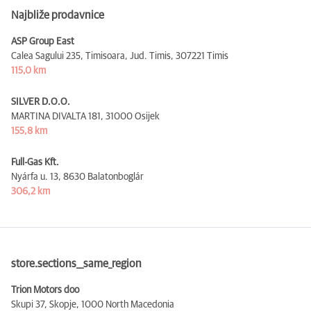
Najbliže prodavnice
ASP Group East
Calea Sagului 235, Timisoara, Jud. Timis,
307221 Timis
115,0 km
SILVER D.O.O.
MARTINA DIVALTA 181,
31000 Osijek
155,8 km
Full-Gas Kft.
Nyárfa u. 13,
8630 Balatonboglár
306,2 km
store.sections__same_region
Trion Motors doo
Skupi 37, Skopje,
1000 North Macedonia