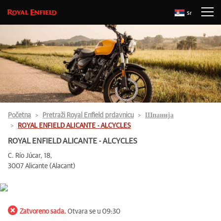
Sr
Početna
Pretraži Royal Enfield prdavnicu
Шпанија
ROYAL ENFIELD ALICANTE - ALCYCLES
ROYAL ENFIELD ALICANTE - ALCYCLES
C. Río Júcar, 18,
3007 Alicante (Alacant)
Zatvoreno sada.
Otvara se u 09:30