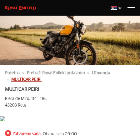
Sr
Početna
Pretraži Royal Enfield prdavnicu
Шпанија
MULTICAR PEIRI
MULTICAR PEIRI
Riera de Miro, 114 - 116,
43203 Reus
Zatvoreno sada.
Otvara se u 09:00