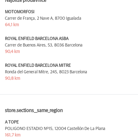
Najbliže prodavnice
MOTOMORFOSI
Carrer de França, 2 Nave A,
8700 Igualada
64,1 km
ROYAL ENFIELD BARCELONA ASBA
Carrer de Buenos Aires, 53,
8036 Barcelona
90,4 km
ROYAL ENFIELD BARCELONA MITRE
Ronda del General Mitre, 245,
8023 Barcelona
90,8 km
store.sections__same_region
A TOPE
POLIGONO ESTADIO Nº15,
12004 Castellón De La Plana
161,7 km