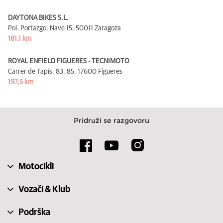
DAYTONA BIKES S.L.
Pol. Portazgo, Nave 15,
50011 Zaragoza
181,1 km
ROYAL ENFIELD FIGUERES - TECNIMOTO
Carrer de Tapís, 83, 85,
17600 Figueres
197,5 km
Pridruži se razgovoru
Motocikli
Vozači & Klub
Podrška