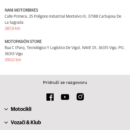
NANI MOTORBIKES
Calle Primera, 25 Polígono Industrial Montalvo III,
37188 Carbajosa De
La Sagrada
287,9 km
MOTOPASIÓN STORE
Rua C (Parq. Tecnológico Y Logístico De Vigo), NAVE D1, 36315 Vigo, PO,
36315 Vigo
290,0 km
Pridruži se razgovoru
Motocikli
Vozači & Klub