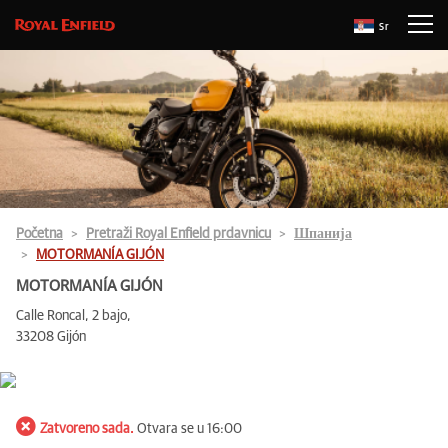
Sr
Početna
Pretraži Royal Enfield prdavnicu
Шпанија
MOTORMANÍA GIJÓN
MOTORMANÍA GIJÓN
Calle Roncal, 2 bajo,
33208 Gijón
Zatvoreno sada.
Otvara se u 16:00