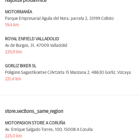
Najbliže prodavnice
MOTORMANÍA
Parque Empresarial Águila del Nora, parcela 2,
33199 Colloto
19,4 km
ROYAL ENFIELD VALLADOLID
Av de Burgos, 31,
47009 Valladolid
220,9 km
GORLIZ BIKER SL
Poligono Sagastikoetxe C/Artzeta 15 Manzana 2,
48630 Gorliz, Vizcaya
221,4 km
store.sections__same_region
MOTOPASION STORE A CORUÑA
Av. Enrique Salgado Torres, 100,
15008 A Coruña
223,0 km