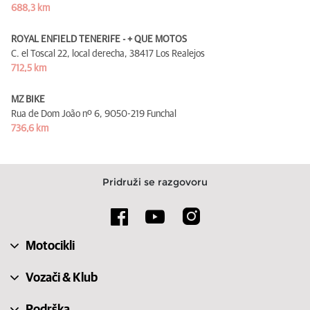
688,3 km
ROYAL ENFIELD TENERIFE - + QUE MOTOS
C. el Toscal 22, local derecha,
38417 Los Realejos
712,5 km
MZ BIKE
Rua de Dom João nº 6,
9050-219 Funchal
736,6 km
Pridruži se razgovoru
Motocikli
Vozači & Klub
Podrška