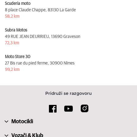
Scuderia moto
8 place Claude Chappe,
83130 La Garde
58,2 km
Subra Motos
49 RUE JEAN DEURRIEU,
13690 Graveson
72,3 km
Moto Store 30
27 Bis rue du pied ferme,
30900 Nîmes
99,2 km
Pridruži se razgovoru
Motocikli
Vozači & Klub