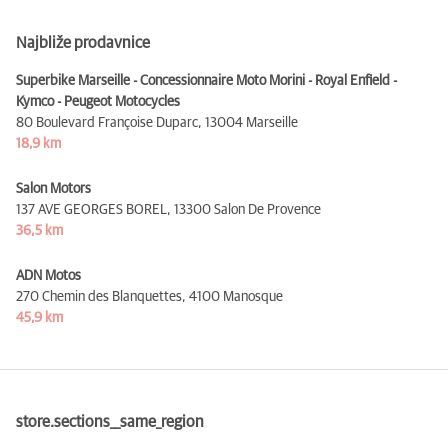
Najbliže prodavnice
Superbike Marseille - Concessionnaire Moto Morini - Royal Enfield -
Kymco - Peugeot Motocycles
80 Boulevard Françoise Duparc,
13004 Marseille
18,9 km
Salon Motors
137 AVE GEORGES BOREL,
13300 Salon De Provence
36,5 km
ADN Motos
270 Chemin des Blanquettes,
4100 Manosque
45,9 km
store.sections__same_region