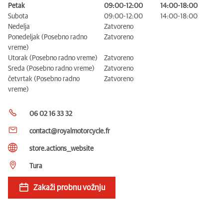
Petak
09:00-12:00
14:00-18:00
Subota
09:00-12:00
14:00-18:00
Nedelja
Zatvoreno
Ponedeljak (Posebno radno
Zatvoreno
vreme)
Utorak (Posebno radno vreme)
Zatvoreno
Sreda (Posebno radno vreme)
Zatvoreno
četvrtak (Posebno radno
Zatvoreno
vreme)
06 02 16 33 32
contact@royalmotorcycle.fr
store.actions__website
Tura
Zakaži probnu vožnju