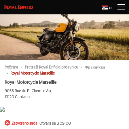
Sr
Početna
Pretraži Royal Enfield prdavnicu
Француска
Royal Motorcycle Marseille
Royal Motorcycle Marseille
9058 Rue du Pt Chem. d'Aix,
13120 Gardanne
Zatvoreno sada.
Otvara se u 09:00