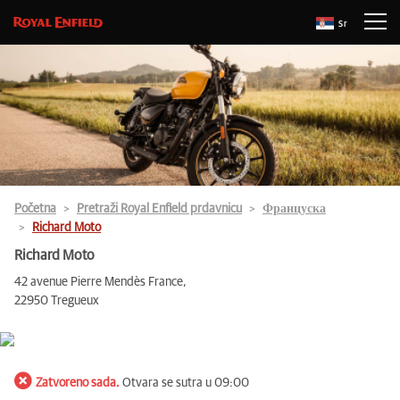
Sr
Početna
Pretraži Royal Enfield prdavnicu
Француска
Richard Moto
Richard Moto
42 avenue Pierre Mendès France,
22950 Tregueux
Zatvoreno sada.
Otvara se sutra u 09:00