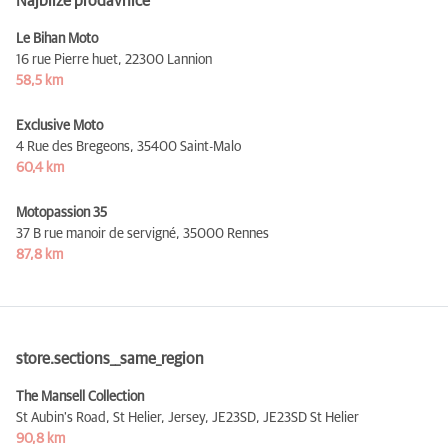
Najbliže prodavnice
Le Bihan Moto
16 rue Pierre huet,
22300 Lannion
58,5 km
Exclusive Moto
4 Rue des Bregeons,
35400 Saint-Malo
60,4 km
Motopassion 35
37 B rue manoir de servigné,
35000 Rennes
87,8 km
store.sections__same_region
The Mansell Collection
St Aubin's Road, St Helier, Jersey, JE23SD,
JE23SD St Helier
90,8 km