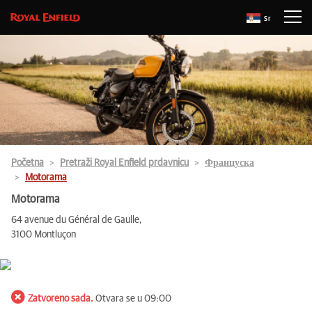
Sr
Početna
Pretraži Royal Enfield prdavnicu
Француска
Motorama
Motorama
64 avenue du Général de Gaulle,
3100 Montluçon
Zatvoreno sada.
Otvara se u 09:00