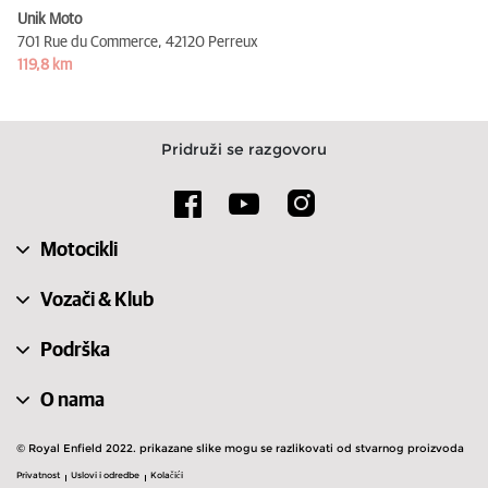
Unik Moto
701 Rue du Commerce,
42120 Perreux
119,8 km
Pridruži se razgovoru
Motocikli
Vozači & Klub
Podrška
O nama
© Royal Enfield 2022. prikazane slike mogu se razlikovati od stvarnog proizvoda
Privatnost
Uslovi i odredbe
Kolačići