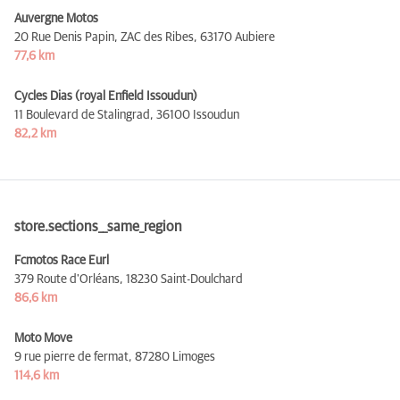
Auvergne Motos
20 Rue Denis Papin, ZAC des Ribes,
63170 Aubiere
77,6 km
Cycles Dias (royal Enfield Issoudun)
11 Boulevard de Stalingrad,
36100 Issoudun
82,2 km
store.sections__same_region
Fcmotos Race Eurl
379 Route d'Orléans,
18230 Saint-Doulchard
86,6 km
Moto Move
9 rue pierre de fermat,
87280 Limoges
114,6 km