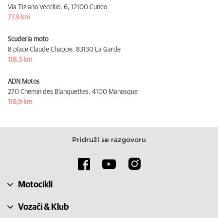
Via Tiziano Vecellio, 6,
12100 Cuneo
77,9 km
Scuderia moto
8 place Claude Chappe,
83130 La Garde
118,3 km
ADN Motos
270 Chemin des Blanquettes,
4100 Manosque
118,9 km
Pridruži se razgovoru
Motocikli
Vozači & Klub