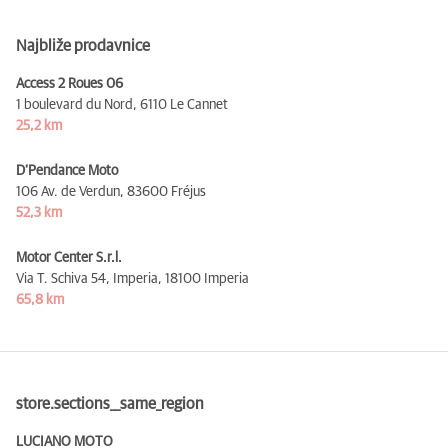
Najbliže prodavnice
Access 2 Roues 06
1 boulevard du Nord,
6110 Le Cannet
25,2 km
D’Pendance Moto
106 Av. de Verdun,
83600 Fréjus
52,3 km
Motor Center S.r.l.
Via T. Schiva 54, Imperia,
18100 Imperia
65,8 km
store.sections__same_region
LUCIANO MOTO