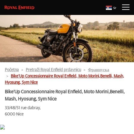
Sr
Početna
Pretraži Royal Enfield prdavnicu
Француска
Bike'Up Concessionnaire Royal Enfield, Moto Morini,Benelli, Mash,
Hyosung, Sym Nice
Bike'Up Concessionnaire Royal Enfield, Moto Morini,Benelli,
Mash, Hyosung, Sym Nice
33/48/51 rue dabray,
6000 Nice