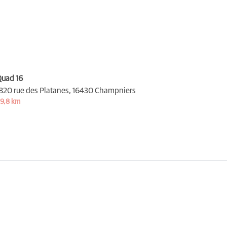
uad 16
820 rue des Platanes,
16430 Champniers
9,8 km