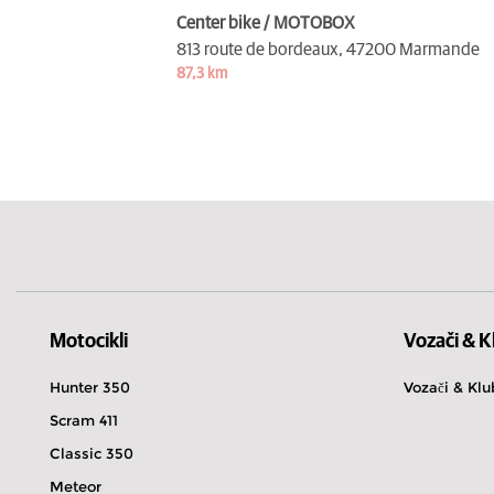
Center bike / MOTOBOX
813 route de bordeaux,
47200 Marmande
87,3 km
Motocikli
Vozači & K
Hunter 350
Vozači & Klu
Scram 411
Classic 350
Meteor