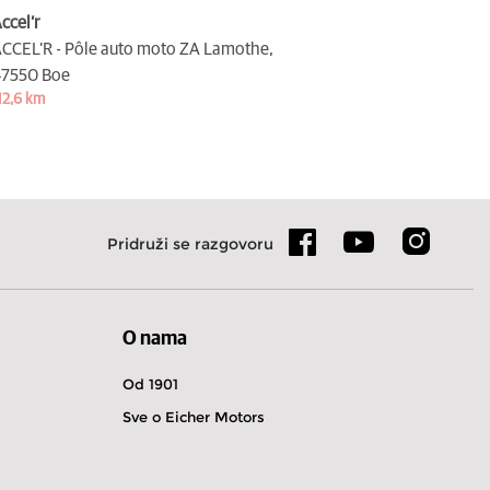
ccel’r
CCEL’R - Pôle auto moto ZA Lamothe,
7550 Boe
12,6 km
Pridruži se razgovoru
O nama
Od 1901
Sve o Eicher Motors