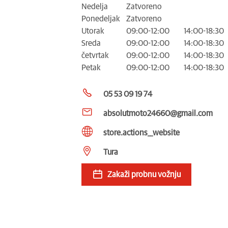
Nedelja
Zatvoreno
Ponedeljak
Zatvoreno
Utorak
09:00-12:00
14:00-18:30
Sreda
09:00-12:00
14:00-18:30
četvrtak
09:00-12:00
14:00-18:30
Petak
09:00-12:00
14:00-18:30
05 53 09 19 74
absolutmoto24660@gmail.com
store.actions__website
Tura
Zakaži probnu vožnju