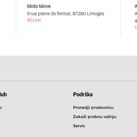
Moto Move
A
9 rue pierre de fermat,
87280 Limoges
A
90,1 km
4
1
lub
Podrška
b
Pronadji prodavnicu
Zakaži probnu vožnju
Servis