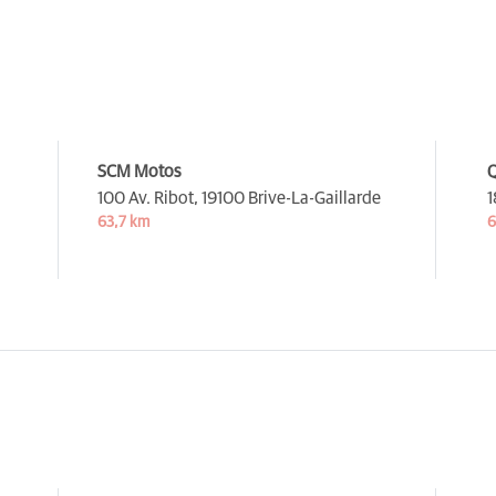
SCM Motos
Q
100 Av. Ribot,
19100 Brive-La-Gaillarde
1
63,7 km
6