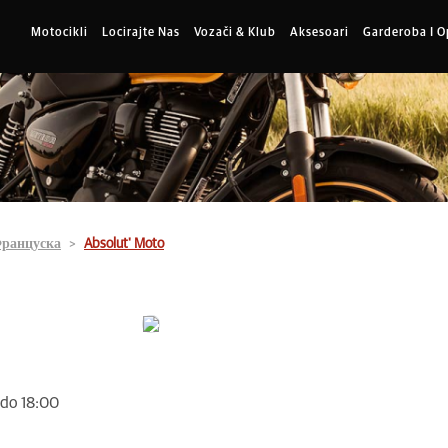
Motocikli
Locirajte Nas
Vozači & Klub
Aksesoari
Garderoba I 
ранцуска
Absolut' Moto
 do 18:00