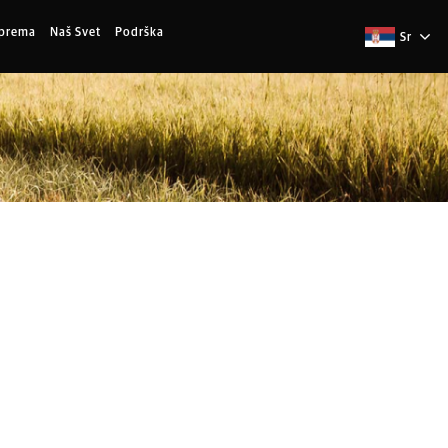
Oprema
Naš Svet
Podrška
Sr