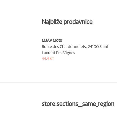
Najbliže prodavnice
MJAP Moto
Route des Chardonnerets,
24100 Saint
Laurent Des Vignes
44,4 km
store.sections__same_region