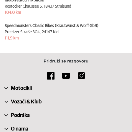
Motorradtechnik Jacob
Rostocker Chaussee 5,
18437 Stralsund
104,0 km
Speedmonsters Classic Bikes (Krautwurst & Wolff GbR)
Preetzer Straße 304,
24147 Kiel
111,9 km
Pridruži se razgovoru
Motocikli
Vozači & Klub
Podrška
O nama