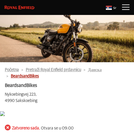
Sr
Početna
Pretraži Royal Enfield prdavnicu
Данска
BeardsandBikes
BeardsandBikes
Nykoebingvej 223,
4990 Sakskoebing
Zatvoreno sada.
Otvara se u 09:00