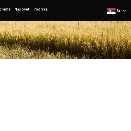
Oprema
Naš Svet
Podrška
Sr