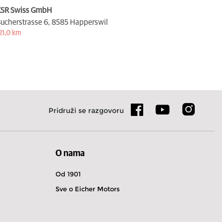
SR Swiss GmbH
ucherstrasse 6,
8585 Happerswil
21,0 km
Pridruži se razgovoru
O nama
Od 1901
Sve o Eicher Motors