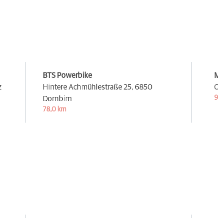
BTS Powerbike
M
z
Hintere Achmühlestraße 25,
6850
O
9
Dornbirn
78,0 km