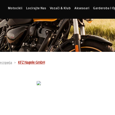
Motocikli
Locirajte Nas
Vozači & Klub
Aksesoari
Garderoba I 
устрија
KFZ Nagele GmbH