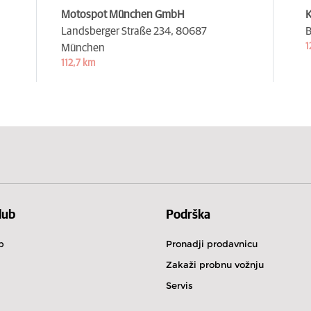
Motospot München GmbH
K
Landsberger Straße 234,
80687
B
1
München
112,7 km
lub
Podrška
b
Pronadji prodavnicu
Zakaži probnu vožnju
Servis