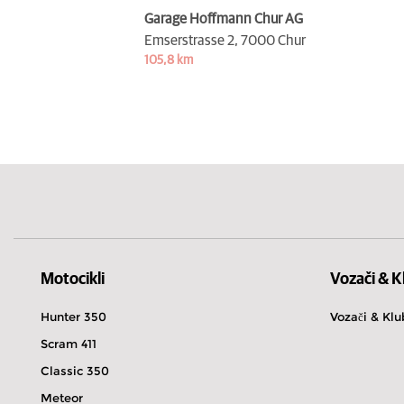
Garage Hoffmann Chur AG
Emserstrasse 2,
7000 Chur
105,8 km
Motocikli
Vozači & K
Hunter 350
Vozači & Klu
Scram 411
Classic 350
Meteor