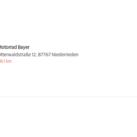
otorrad Bayer
tterwaldstraße 12,
87767 Niederrieden
8,1 km