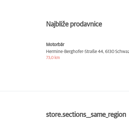
Najbliže prodavnice
Motorbär
Hermine-Berghofer-Straße 44,
6130 Schwa
73,0 km
store.sections__same_region