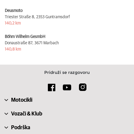
Deusmoto
Triester Straße 8,
2353 Guntramsdorf
140,2 km
Böhm Wilhelm GesmbH
Donaustraße 87,
3671 Marbach
140,8 km
Pridruži se razgovoru
Motocikli
Vozači & Klub
Podrška