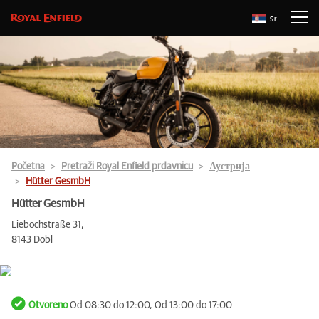
Sr
Početna
Pretraži Royal Enfield prdavnicu
Аустрија
Hütter GesmbH
Hütter GesmbH
Liebochstraße 31,
8143 Dobl
Otvoreno
Od 08:30 do 12:00, Od 13:00 do 17:00