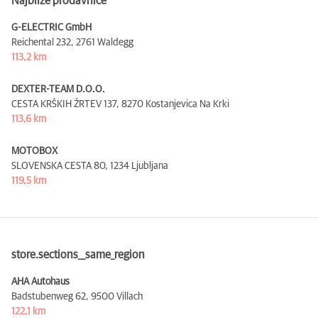
Najbliže prodavnice
G-ELECTRIC GmbH
Reichental 232,
2761 Waldegg
113,2 km
DEXTER-TEAM D.O.O.
CESTA KRŠKIH ŽRTEV 137,
8270 Kostanjevica Na Krki
113,6 km
MOTOBOX
SLOVENSKA CESTA 80,
1234 Ljubljana
119,5 km
store.sections__same_region
AHA Autohaus
Badstubenweg 62,
9500 Villach
122,1 km