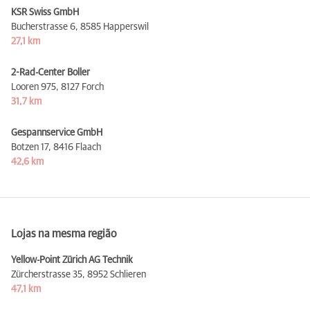
KSR Swiss GmbH
Bucherstrasse 6,
8585 Happerswil
27,1 km
2-Rad-Center Boller
Looren 975,
8127 Forch
31,7 km
Gespannservice GmbH
Botzen 17,
8416 Flaach
42,6 km
Lojas na mesma região
Yellow-Point Zürich AG Technik
Zürcherstrasse 35,
8952 Schlieren
47,1 km