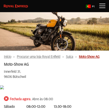
Pt
Início
Procurar uma loja Royal Enfield
Suíça
Moto-Show AG
Moto-Show AG
Innerfeld 31,
9606 Bütschwil
Fechada agora.
Abre às 08:00
Sábado
08:00-12:00
13:30-18:00