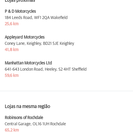
Lojas próximas
P & D Motorcycles
184 Leeds Road,
WF1 2QA Wakefield
25,6 km
Appleyard Motorcycles
Coney Lane, Keighley,
BD21 5JE Keighley
41,8 km
Manhattan Motorcycles Ltd
641-643 London Road, Heeley,
S2 4HT Sheffield
59,6 km
Lojas na mesma região
Robinsons of Rochdale
Central Garage,
OL16 1UH Rochdale
65,2 km