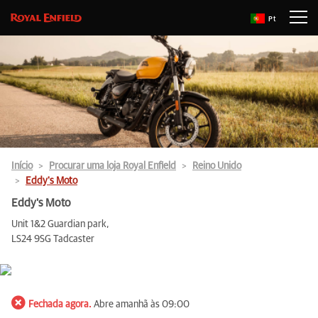
Pt
Início
Procurar uma loja Royal Enfield
Reino Unido
Eddy's Moto
Eddy's Moto
Unit 1&2 Guardian park,
LS24 9SG Tadcaster
Fechada agora.
Abre amanhã às 09:00