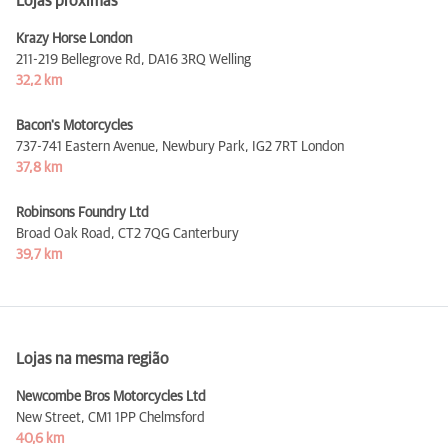
Lojas próximas
Krazy Horse London
211-219 Bellegrove Rd,
DA16 3RQ Welling
32,2 km
Bacon's Motorcycles
737-741 Eastern Avenue, Newbury Park,
IG2 7RT London
37,8 km
Robinsons Foundry Ltd
Broad Oak Road,
CT2 7QG Canterbury
39,7 km
Lojas na mesma região
Newcombe Bros Motorcycles Ltd
New Street,
CM1 1PP Chelmsford
40,6 km