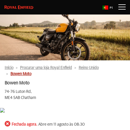
Pt
Início
Procurar uma loja Royal Enfield
Reino Unido
Bowen Moto
Bowen Moto
74-76 Luton Rd,
ME4 5AB Chatham
Fechada agora.
Abre em 11 agosto às 08:30