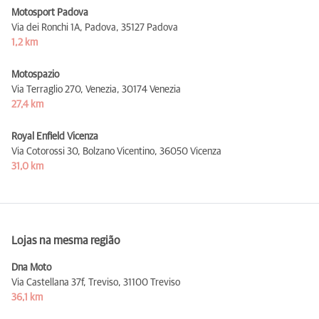
Motosport Padova
Via dei Ronchi 1A, Padova,
35127 Padova
1,2 km
Motospazio
Via Terraglio 270, Venezia,
30174 Venezia
27,4 km
Royal Enfield Vicenza
Via Cotorossi 30, Bolzano Vicentino,
36050 Vicenza
31,0 km
Lojas na mesma região
Dna Moto
Via Castellana 37f, Treviso,
31100 Treviso
36,1 km