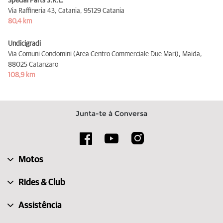
Special Parts S.R.L.
Via Raffineria 43, Catania,
95129 Catania
80,4 km
Undicigradi
Via Comuni Condomini (Area Centro Commerciale Due Mari), Maida,
88025 Catanzaro
108,9 km
Junta-te à Conversa
Motos
Rides & Club
Assistência