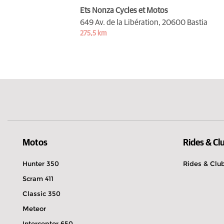
Ets Nonza Cycles et Motos
649 Av. de la Libération,
20600 Bastia
275,5 km
Motos
Rides & Cl
Hunter 350
Rides & Clu
Scram 411
Classic 350
Meteor
Interceptor 650