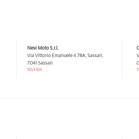
New Moto S.r.l.
C
Via Vittorio Emanuele II 78A, Sassari,
V
7041 Sassari
C
50,4 km
1