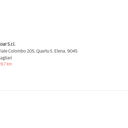
oar S.r.l.
iale Colombo 205, Quartu S. Elena,
9045
agliari
19,7 km