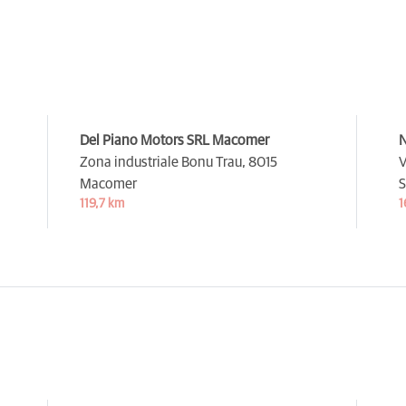
Del Piano Motors SRL Macomer
N
Zona industriale Bonu Trau,
8015
V
Macomer
S
119,7 km
1