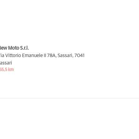
ew Moto S.r.l.
ia Vittorio Emanuele II 78A, Sassari,
7041
assari
65,5 km