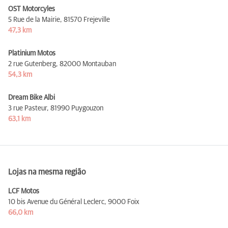
OST Motorcyles
5 Rue de la Mairie,
81570 Frejeville
47,3 km
Platinium Motos
2 rue Gutenberg,
82000 Montauban
54,3 km
Dream Bike Albi
3 rue Pasteur,
81990 Puygouzon
63,1 km
Lojas na mesma região
LCF Motos
10 bis Avenue du Général Leclerc,
9000 Foix
66,0 km