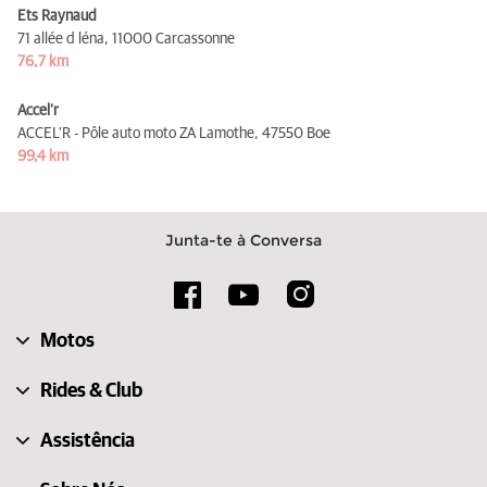
Ets Raynaud
71 allée d léna,
11000 Carcassonne
76,7 km
Accel’r
ACCEL’R - Pôle auto moto ZA Lamothe,
47550 Boe
99,4 km
Junta-te à Conversa
Motos
Rides & Club
Assistência