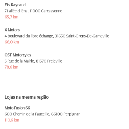
Ets Raynaud
71 allée d léna,
11000 Carcassonne
65,7 km
X Motors
4 boulevard du libre échange,
31650 Saint-Orens-De-Gameville
66,0 km
OST Motorcyles
5 Rue de la Mairie,
81570 Frejeville
78,6 km
Lojas na mesma região
Moto Fusion 66
600 Chemin de la Fauceille,
66100 Perpignan
110,6 km