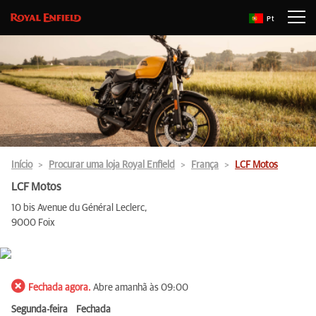
Pt
Início
Procurar uma loja Royal Enfield
França
LCF Motos
LCF Motos
10 bis Avenue du Général Leclerc,
9000 Foix
Fechada agora.
Abre amanhã às 09:00
Segunda-feira
Fechada