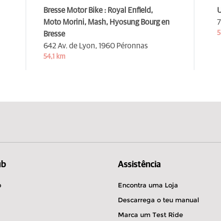
Bresse Motor Bike : Royal Enfield,
U
Moto Morini, Mash, Hyosung Bourg en
7
5
Bresse
642 Av. de Lyon,
1960 Péronnas
54,1 km
ub
Assistência
b
Encontra uma Loja
Descarrega o teu manual
Marca um Test Ride