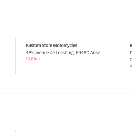
Kustom Store Motorcycles
R
485 avenue de Lossburg,
69480 Anse
1
16,8 km
G
4