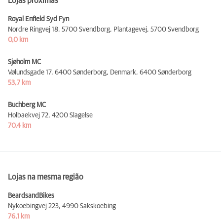
Lojas próximas
Royal Enfield Syd Fyn
Nordre Ringvej 18, 5700 Svendborg, Plantagevej,
5700 Svendborg
0,0 km
Sjøholm MC
Vølundsgade 17, 6400 Sønderborg, Denmark,
6400 Sønderborg
53,7 km
Buchberg MC
Holbaekvej 72,
4200 Slagelse
70,4 km
Lojas na mesma região
BeardsandBikes
Nykoebingvej 223,
4990 Sakskoebing
76,1 km