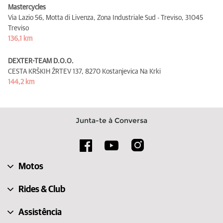
Mastercycles
Via Lazio 56, Motta di Livenza, Zona Industriale Sud - Treviso,
31045
Treviso
136,1 km
DEXTER-TEAM D.O.O.
CESTA KRŠKIH ŽRTEV 137,
8270 Kostanjevica Na Krki
144,2 km
Junta-te à Conversa
Motos
Rides & Club
Assistência