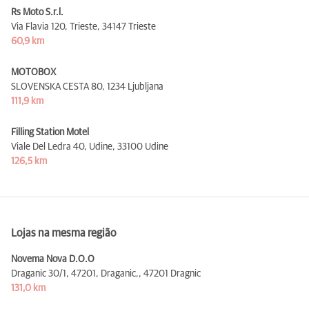
Rs Moto S.r.l.
Via Flavia 120, Trieste,
34147 Trieste
60,9 km
MOTOBOX
SLOVENSKA CESTA 80,
1234 Ljubljana
111,9 km
Filling Station Motel
Viale Del Ledra 40, Udine,
33100 Udine
126,5 km
Lojas na mesma região
Novema Nova D.O.O
Draganic 30/1, 47201, Draganic,,
47201 Dragnic
131,0 km