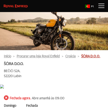
Pt
Início
Procurar uma loja Royal Enfield
Croácia
ŠĆIRA D.O.O.
ŠĆIRA D.O.O.
BEČIĆI 52A,
52220 Labin
Fechada agora.
Abre amanhã às 09:00
Domingo
Fechada