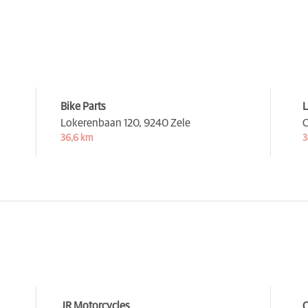
Bike Parts
L
Lokerenbaan 120,
9240 Zele
C
36,6 km
3
JR Motorcycles
Q