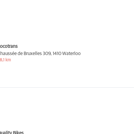
ocotrans
haussée de Bruxelles 309,
1410 Waterloo
8,1 km
uality Bikes