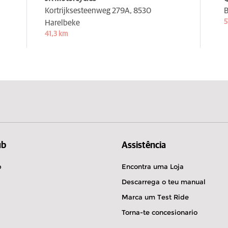
Kortrijksesteenweg 279A,
8530
B
5
Harelbeke
41,3 km
ub
Assistência
b
Encontra uma Loja
Descarrega o teu manual
Marca um Test Ride
Torna-te concesionario