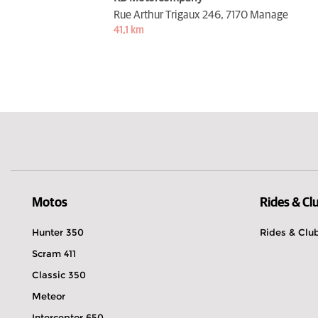
Rue Arthur Trigaux 246,
7170 Manage
41,1 km
Motos
Rides & Cl
Hunter 350
Rides & Clu
Scram 411
Classic 350
Meteor
Interceptor 650