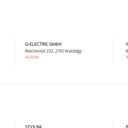
G-ELECTRIC GmbH
W
Reichental 232,
2761 Waldegg
B
42,8 km
4
STYX BA