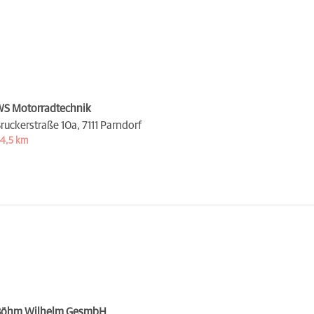
S Motorradtechnik
ruckerstraße 10a,
7111 Parndorf
4,5 km
Böhm Wilhelm GesmbH