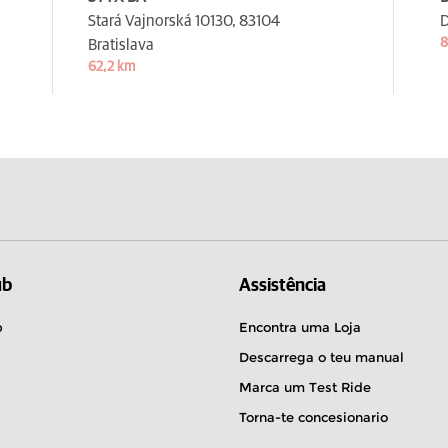
Stará Vajnorská 10130,
83104
D
8
Bratislava
62,2 km
ub
Assistência
b
Encontra uma Loja
Descarrega o teu manual
Marca um Test Ride
Torna-te concesionario