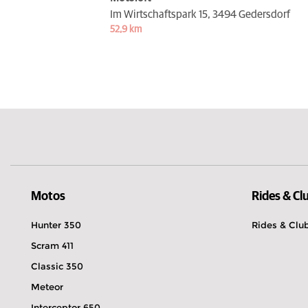
Im Wirtschaftspark 15,
3494 Gedersdorf
52,9 km
Motos
Rides & Cl
Hunter 350
Rides & Clu
Scram 411
Classic 350
Meteor
Interceptor 650