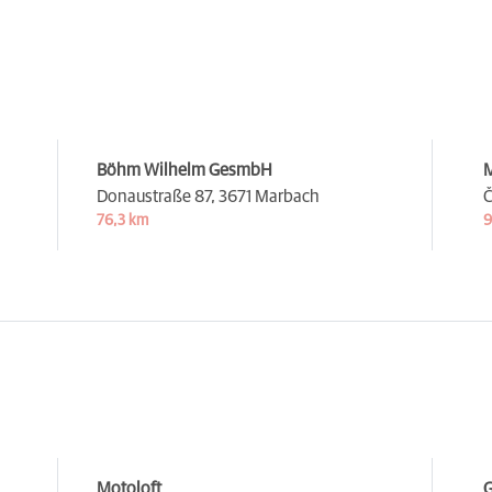
Böhm Wilhelm GesmbH
M
Donaustraße 87,
3671 Marbach
Č
76,3 km
9
Motoloft