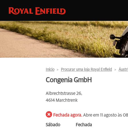
Início
Procurar uma loja Royal Enfield
Áustr
Congenia GmbH
Albrechtstrasse 26,
4614 Marchtrenk
Fechada agora.
Abre em 11 agosto às 0
Sábado
Fechada