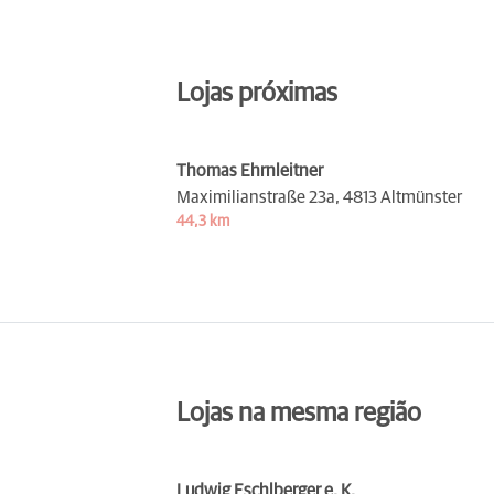
Lojas próximas
Thomas Ehrnleitner
Maximilianstraße 23a,
4813 Altmünster
44,3 km
Lojas na mesma região
Ludwig Eschlberger e. K.