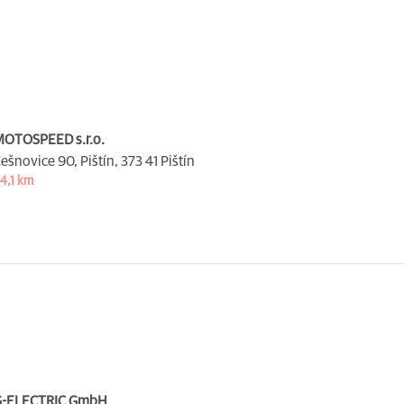
OTOSPEED s.r.o.
ešnovice 90, Pištín,
373 41 Pištín
4,1 km
G-ELECTRIC GmbH