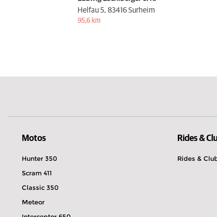
Helfau 5,
83416 Surheim
95,6 km
Motos
Rides & Cl
Hunter 350
Rides & Clu
Scram 411
Classic 350
Meteor
Interceptor 650